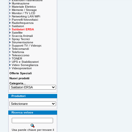
Extender/Trasmettitore
Illuminazione
Materiale Elettrico
Memorie / Storage
Monitor / TV LCD
Networking LAN WiFi
Pannelli fotovoltaici
Radiofrequenza
Saldatori
Saldatori ERSA
Satellite
Scaccia Animali
Spray Tecnici
Strumentazione
Supporti TV / Videopr.
Telecomandi
Telefonia
Telesoccorso
TONER
UPS e Stabilizzatori
Video Sorveglianza
Videoproiettori
Offerte Speciali
Nuovi prodotti
Categoria...
Produttori
Ricerca veloce
Usa parole chiave per trovare il