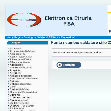
Home Page
»
Catalogo
»
Saldatori ERSA
»
»
Recensioni
Punta ricambio saldatore stilo
Categorie
Accessori
Accessori Audio/Video
Non ci sono recensioni per questo prodotto.
Accessori PC
Action / Dash CAM
Alimentatori/Carica.
Allarmi e antifurto
Altoparlanti
Amplificazione / PA
Antenne
ARDUINO
Armadi e accessori
Attrezzatura Laboratorio
Batterie
Batterie al piombo
Cavi
Cavi Audio/Video
Centraline/Commutatori
Citofonia
CONNETTORI IEC
Cronotermostati
Digitale Terrestre
DISPOSITIVI SMART
Etichettatrici