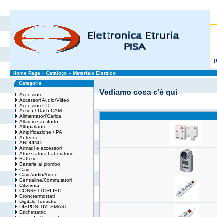
Home Page
»
Catalogo
»
Materiale Elettrico
Categorie
Vediamo cosa c'è qui
Accessori
Accessori Audio/Video
Accessori PC
Action / Dash CAM
Alimentatori/Carica.
Allarmi e antifurto
Altoparlanti
Amplificazione / PA
Antenne
ARDUINO
Armadi e accessori
Attrezzatura Laboratorio
Batterie
Batterie al piombo
Cavi
Cavi Audio/Video
Centraline/Commutatori
Citofonia
CONNETTORI IEC
Cronotermostati
Digitale Terrestre
DISPOSITIVI SMART
Etichettatrici