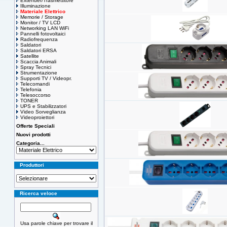
Extender/Trasmettitore
Illuminazione
Materiale Elettrico
Memorie / Storage
Monitor / TV LCD
Networking LAN WiFi
Pannelli fotovoltaici
Radiofrequenza
Saldatori
Saldatori ERSA
Satellite
Scaccia Animali
Spray Tecnici
Strumentazione
Supporti TV / Videopr.
Telecomandi
Telefonia
Telesoccorso
TONER
UPS e Stabilizzatori
Video Sorveglianza
Videoproiettori
Offerte Speciali
Nuovi prodotti
Categoria...
Produttori
Ricerca veloce
Usa parole chiave per trovare il