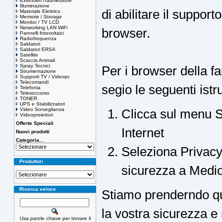
Extender/Trasmettitore
Illuminazione
di abilitare il support
Materiale Elettrico
Memorie / Storage
Monitor / TV LCD
Networking LAN WiFi
browser.
Pannelli fotovoltaici
Radiofrequenza
Saldatori
Saldatori ERSA
Satellite
Scaccia Animali
Spray Tecnici
Per i browser della f
Strumentazione
Supporti TV / Videopr.
Telecomandi
segio le seguenti istr
Telefonia
Telesoccorso
TONER
UPS e Stabilizzatori
Video Sorveglianza
Clicca sul menu S
Videoproiettori
Offerte Speciali
Internet
Nuovi prodotti
Categoria...
Seleziona Privacy, 
Produttori
sicurezza a Medi
Ricerca veloce
Stiamo prenderndo qu
la vostra sicurezza e
Usa parole chiave per trovare il