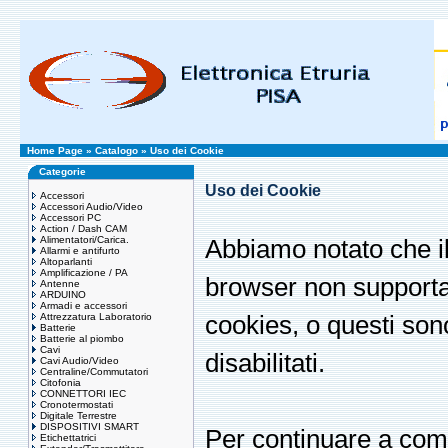
Home Page
»
Catalogo
»
Uso dei Cookie
Categorie
Uso dei Cookie
Accessori
Accessori Audio/Video
Accessori PC
Action / Dash CAM
Alimentatori/Carica.
Abbiamo notato che il
Allarmi e antifurto
Altoparlanti
Amplificazione / PA
browser non supporta
Antenne
ARDUINO
Armadi e accessori
Attrezzatura Laboratorio
cookies, o questi sono
Batterie
Batterie al piombo
Cavi
disabilitati.
Cavi Audio/Video
Centraline/Commutatori
Citofonia
CONNETTORI IEC
Cronotermostati
Digitale Terrestre
DISPOSITIVI SMART
Per continuare a comp
Etichettatrici