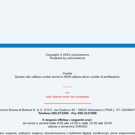
Copyright © 2003
osCommerce
Powered by
osCommerce
Cookie
Questo sito utilizza cookie tecnici e NON utilizza alcun cookie di profilazione.
-----------
***
tutti i prezzi sono iva compresa
----------------------------------------------------
tronica Etruria di Barbuti G. & C. S.N.C. via Carducci 62 - 56010 Ghezzano ( PISA ) - P.I. 023494
Telefono 050.571050 - Fax 050.3137089
Il negozio effettua i seguenti orari:
da luned a venerd dalle 9:00 alle 13:00 e dalle 15:30 alle 19:00
sabato e domenica CHIUSO
avi, supporti, saldatori, stagno), strumentazione ( multimetri digitali, oscilloscopi, pinze amperome