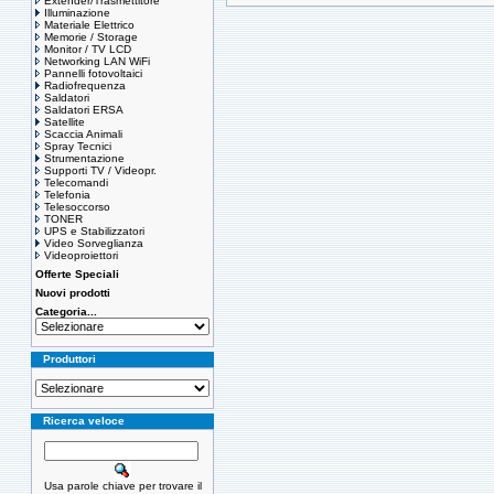
Extender/Trasmettitore
Illuminazione
Materiale Elettrico
Memorie / Storage
Monitor / TV LCD
Networking LAN WiFi
Pannelli fotovoltaici
Radiofrequenza
Saldatori
Saldatori ERSA
Satellite
Scaccia Animali
Spray Tecnici
Strumentazione
Supporti TV / Videopr.
Telecomandi
Telefonia
Telesoccorso
TONER
UPS e Stabilizzatori
Video Sorveglianza
Videoproiettori
Offerte Speciali
Nuovi prodotti
Categoria...
Produttori
Ricerca veloce
Usa parole chiave per trovare il