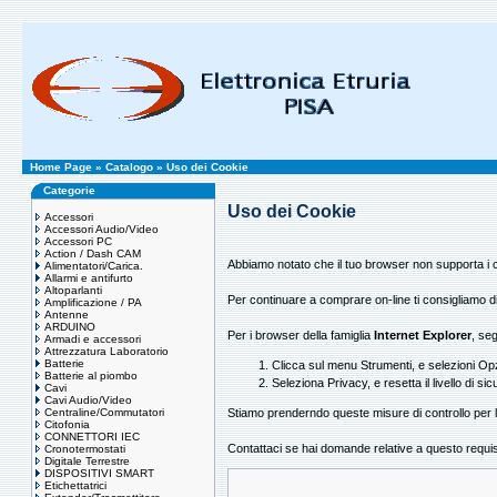
Home Page
»
Catalogo
»
Uso dei Cookie
Categorie
Uso dei Cookie
Accessori
Accessori Audio/Video
Accessori PC
Action / Dash CAM
Abbiamo notato che il tuo browser non supporta i coo
Alimentatori/Carica.
Allarmi e antifurto
Altoparlanti
Per continuare a comprare on-line ti consigliamo di 
Amplificazione / PA
Antenne
ARDUINO
Per i browser della famiglia
Internet Explorer
, seg
Armadi e accessori
Attrezzatura Laboratorio
Batterie
Clicca sul menu Strumenti, e selezioni Opz
Batterie al piombo
Seleziona Privacy, e resetta il livello di s
Cavi
Cavi Audio/Video
Centraline/Commutatori
Stiamo prenderndo queste misure di controllo per l
Citofonia
CONNETTORI IEC
Contattaci se hai domande relative a questo requis
Cronotermostati
Digitale Terrestre
DISPOSITIVI SMART
Etichettatrici