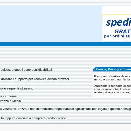
Cookie, Privacy e Sicur
kies, o questi sono stati disabilitati.
Il supporto Cookies deve e
abilitare il supporto per i cookies del tuo browser.
negozio per to garantire la p
Abilitando il supporto ai co
io le seguenti istruzioni:
comunicazione tra il nostro 
nostra privacy e sicurezza,
ioni Internet
icurezza a Medio
a vostra sicurezza e non ci rendiamo responsabili di ogni disfunzione legata a questo consigl
ito, oppure continua a comprare prodotti offline.