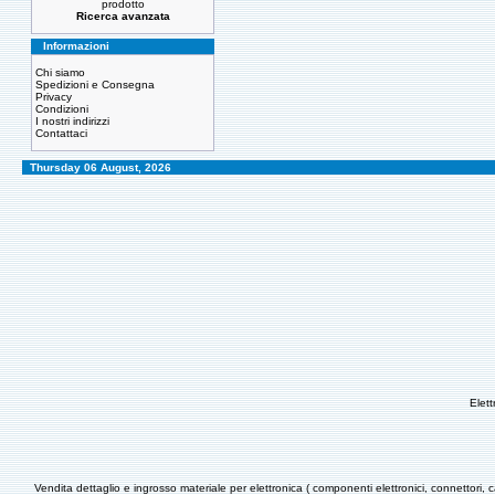
prodotto
Ricerca avanzata
Informazioni
Chi siamo
Spedizioni e Consegna
Privacy
Condizioni
I nostri indirizzi
Contattaci
Thursday 06 August, 2026
Elet
Vendita dettaglio e ingrosso materiale per elettronica ( componenti elettronici, connettori, c