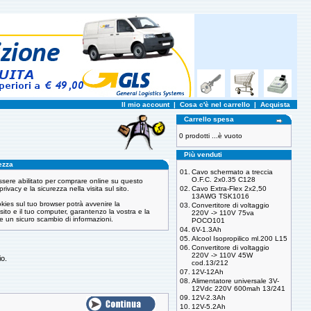
Il mio account
|
Cosa c'è nel carrello
|
Acquista
Carrello spesa
0 prodotti ...è vuoto
Più venduti
ezza
01.
Cavo schermato a treccia
O.F.C. 2x0.35 C128
ssere abilitato per comprare online su questo
rivacy e la sicurezza nella visita sul sito.
02.
Cavo Extra-Flex 2x2,50
13AWG TSK1016
okies sul tuo browser potrà avvenire la
03.
Convertitore di voltaggio
sito e il tuo computer, garantenzo la vostra e la
220V -> 110V 75va
 e un sicuro scambio di informazioni.
POCO101
04.
6V-1.3Ah
05.
Alcool Isopropilico ml.200 L15
06.
Convertitore di voltaggio
220V -> 110V 45W
io.
cod.13/212
07.
12V-12Ah
08.
Alimentatore universale 3V-
12Vdc 220V 600mah 13/241
09.
12V-2.3Ah
10.
12V-5.2Ah