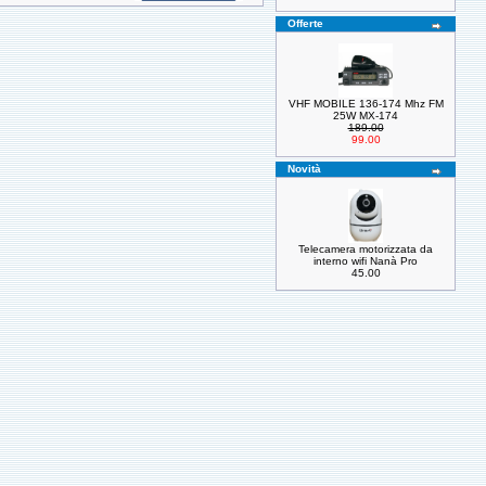
Offerte
VHF MOBILE 136-174 Mhz FM
25W MX-174
189.00
99.00
Novità
Telecamera motorizzata da
interno wifi Nanà Pro
45.00