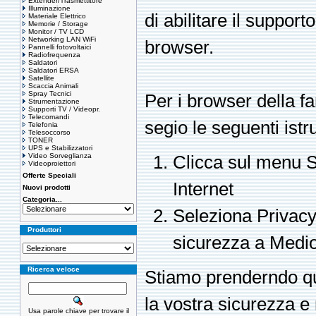
Extender/Trasmettitore
Illuminazione
di abilitare il support
Materiale Elettrico
Memorie / Storage
Monitor / TV LCD
Networking LAN WiFi
browser.
Pannelli fotovoltaici
Radiofrequenza
Saldatori
Saldatori ERSA
Satellite
Scaccia Animali
Spray Tecnici
Per i browser della f
Strumentazione
Supporti TV / Videopr.
Telecomandi
segio le seguenti istr
Telefonia
Telesoccorso
TONER
UPS e Stabilizzatori
Video Sorveglianza
Clicca sul menu S
Videoproiettori
Offerte Speciali
Internet
Nuovi prodotti
Categoria...
Seleziona Privacy, 
Produttori
sicurezza a Medi
Ricerca veloce
Stiamo prenderndo qu
la vostra sicurezza e
Usa parole chiave per trovare il