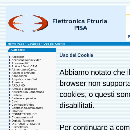
Home Page
»
Catalogo
»
Uso dei Cookie
Categorie
Uso dei Cookie
Accessori
Accessori Audio/Video
Accessori PC
Action / Dash CAM
Alimentatori/Carica.
Abbiamo notato che il
Allarmi e antifurto
Altoparlanti
Amplificazione / PA
browser non supporta
Antenne
ARDUINO
Armadi e accessori
Attrezzatura Laboratorio
cookies, o questi sono
Batterie
Batterie al piombo
Cavi
disabilitati.
Cavi Audio/Video
Centraline/Commutatori
Citofonia
CONNETTORI IEC
Cronotermostati
Digitale Terrestre
DISPOSITIVI SMART
Per continuare a comp
Etichettatrici