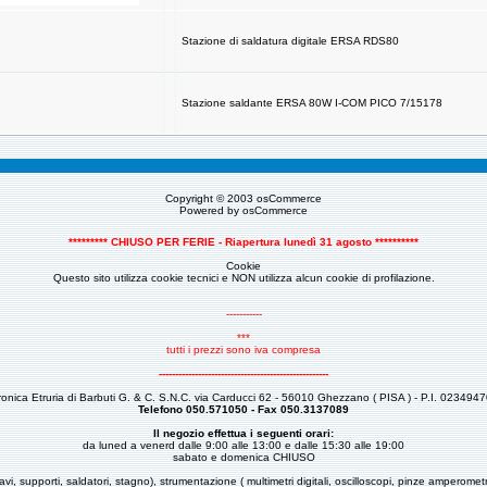
Stazione di saldatura digitale ERSA RDS80
Stazione saldante ERSA 80W I-COM PICO 7/15178
Copyright © 2003
osCommerce
Powered by
osCommerce
********* CHIUSO PER FERIE - Riapertura lunedì 31 agosto **********
Cookie
Questo sito utilizza cookie tecnici e NON utilizza alcun cookie di profilazione.
-----------
***
tutti i prezzi sono iva compresa
----------------------------------------------------
tronica Etruria di Barbuti G. & C. S.N.C. via Carducci 62 - 56010 Ghezzano ( PISA ) - P.I. 023494
Telefono 050.571050 - Fax 050.3137089
Il negozio effettua i seguenti orari:
da luned a venerd dalle 9:00 alle 13:00 e dalle 15:30 alle 19:00
sabato e domenica CHIUSO
avi, supporti, saldatori, stagno), strumentazione ( multimetri digitali, oscilloscopi, pinze amperome