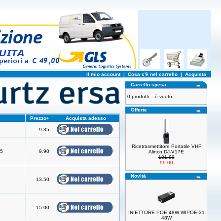
Il mio account
|
Cosa c'è nel carrello
|
Acquista
Carrello spesa
0 prodotti ...è vuoto
Offerte
Prezzo+
Acquista adesso
9.35
Ricetrasmettitore Portatile VHF
55
9.90
Alinco DJ-V17E
181.99
99.00
Novità
13.50
15.00
INIETTORE POE 48W WIPOE-31
48W