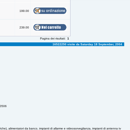
199.00
239.00
Pagina dei risultati:
1
16522250 visite da Saturday 18 September, 2004
70506
triche), alimentatori da banco, impianti di allarme e videosorveglianza, impianti di antenna tv