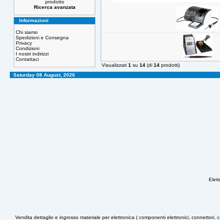
prodotto
Ricerca avanzata
Informazioni
Chi siamo
Spedizioni e Consegna
Privacy
Condizioni
I nostri indirizzi
Contattaci
Visualizzati
1
su
14
(di
14
prodotti)
Saturday 08 August, 2026
Elet
Vendita dettaglio e ingrosso materiale per elettronica ( componenti elettronici, connettori, c