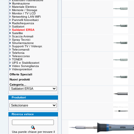
Extender/Trasmettitore
Illuminazione
Materiale Elettrico
Memorie / Storage
Monitor / TV LCD
Networking LAN WiFi
Pannelli fotovoltaici
Radiofrequenza
Saldatori
Saldatori ERSA
Satellite
Scaccia Animali
Spray Tecnici
Strumentazione
Supporti TV / Videopr.
Telecomandi
Telefonia
Telesoccorso
TONER
UPS e Stabilizzatori
Video Sorveglianza
Videoproiettori
Offerte Speciali
Nuovi prodotti
Categoria...
Produttori
Ricerca veloce
Usa parole chiave per trovare il