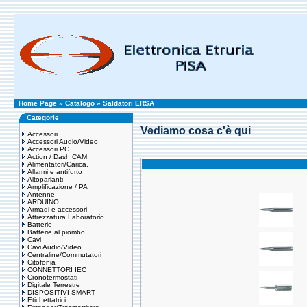
Home Page
»
Catalogo
»
Saldatori ERSA
Categorie
Vediamo cosa c'è qui
Accessori
Accessori Audio/Video
Accessori PC
Action / Dash CAM
Alimentatori/Carica.
Allarmi e antifurto
Altoparlanti
Amplificazione / PA
Antenne
ARDUINO
Armadi e accessori
Attrezzatura Laboratorio
Batterie
Batterie al piombo
Cavi
Cavi Audio/Video
Centraline/Commutatori
Citofonia
CONNETTORI IEC
Cronotermostati
Digitale Terrestre
DISPOSITIVI SMART
Etichettatrici